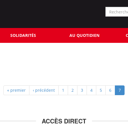
Formu
de
Rechercher
reche
SOLIDARITÉS
AU QUOTIDIEN
C
« premier
‹ précédent
1
2
3
4
5
6
7
ACCÈS DIRECT