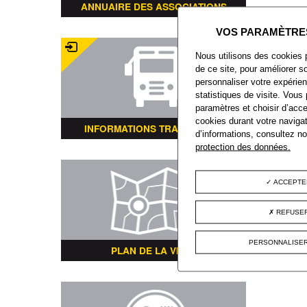
ANNUAIRE DES ASSOCIATIONS
Nous utilisons des cookies 
de ce site, pour améliorer so
personnaliser votre expérien
statistiques de visite. Vous
paramètres et choisir d’acce
cookies durant votre navigat
INFORMATIONS TRANSPORTS
d’informations, consultez n
protection des données.
ACCEPTE
REFUSER
PERSONNALISER
PLAN DE LA VILLE