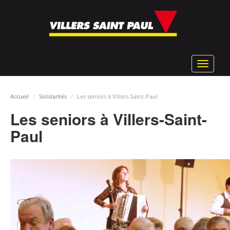
Aller
au
contenu
principal
Toggle
navigat
Accueil
Solidarités
Les seniors à Villers-Saint-Paul
Les seniors à Villers-Saint-
Paul