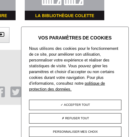
IRE
LA BIBLIOTHÈQUE COLETTE
X
Nous utilisons des cookies pour le fonctionnement
de ce site, pour améliorer son utilisation,
Mairie de Villers-Saint-Paul
personnaliser votre expérience et réaliser des
Place François Mitterrand
statistiques de visite. Vous pouvez gérer les
Villers-Saint-Paul
paramètres et choisir d’accepter ou non certains
60872 Rieux CEDEX
cookies durant votre navigation. Pour plus
d’informations, consultez notre
politique de
Tél : 03 44 74 48 40
Fax : 03 44 74 48 41
protection des données.
ACCEPTER TOUT
REFUSER TOUT
PERSONNALISER MES CHOIX