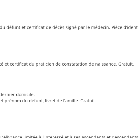
é du défunt et certificat de décès signé par le médecin. Pièce d’ident
ité et certificat du praticien de constatation de naissance. Gratuit.
dernier domicile.
 prénom du défunt, livret de Famille. Gratuit.
e. Délivrance limitée à l’interessé et à ses ascendants et descendants