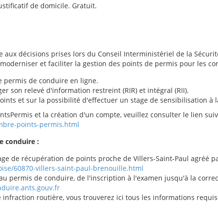
stificatif de domicile. Gratuit.
 aux décisions prises lors du Conseil Interministériel de la Sécuri
à moderniser et faciliter la gestion des points de permis pour les c
e permis de conduire en ligne.
ger son relevé d'information restreint (RIR) et intégral (RII).
ints et sur la possibilité d'effectuer un stage de sensibilisation à l
tsPermis et la création d'un compte, veuillez consulter le lien sui
ombre-points-permis.html
e conduire :
ge de récupération de points proche de Villers-Saint-Paul agréé par 
ise/60870-villers-saint-paul-brenouille.html
au permis de conduire, de l'inscription à l'examen jusqu'à la correct
duire.ants.gouv.fr
infraction routière, vous trouverez ici tous les informations requis