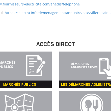
w.fournisseurs-electricite.com/enedis/telephone
ul.
https://selectra.info/demenagement/annuaire/oise/villers-saint
ACCÈS DIRECT
MARCHÉS PUBLICS
LES DÉMARCHES ADMINISTR