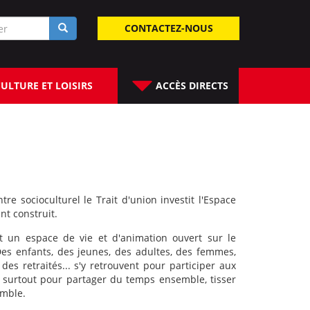
laire
CONTACTEZ-NOUS
rche
ULTURE ET LOISIRS
ACCÈS DIRECTS
tre socioculturel le Trait d'union investit l'Espace
nt construit.
t un espace de vie et d'animation ouvert sur le
. Des enfants, des jeunes, des adultes, des femmes,
des retraités... s'y retrouvent pour participer aux
s surtout pour partager du temps ensemble, tisser
emble.