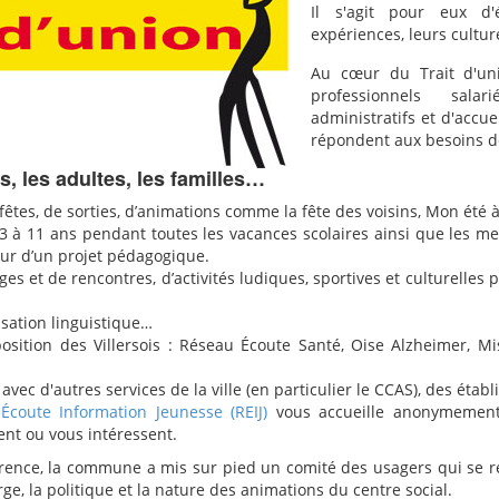
Il s'agit pour eux d'
expériences, leurs culture
Au cœur du Trait d'un
professionnels salar
administratifs et d'accu
répondent aux besoins d
s, les adultes, les familles…
tes, de sorties, d’animations comme la fête des voisins, Mon été à Vi
 3 à 11 ans pendant toutes les vacances scolaires ainsi que les merc
tour d’un projet pédagogique.
ges et de rencontres, d’activités ludiques, sportives et culturelles 
isation linguistique…
ition des Villersois : Réseau Écoute Santé, Oise Alzheimer, Miss
e avec d'autres services de la ville (en particulier le CCAS), des éta
coute Information Jeunesse (REIJ)
vous accueille anonymement 
ent ou vous intéressent.
rence, la commune a mis sur pied un comité des usagers qui se r
ge, la politique et la nature des animations du centre social.