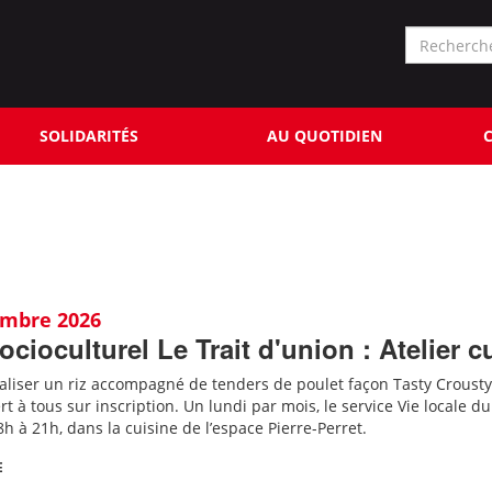
Formu
de
Rechercher
reche
SOLIDARITÉS
AU QUOTIDIEN
C
embre 2026
ocioculturel Le Trait d'union : Atelier
aliser un riz accompagné de tenders de poulet façon Tasty Crousty
ert à tous sur inscription.
Un lundi par mois, le service Vie locale d
8h à 21h, dans la cuisine de l’espace Pierre-Perret.
E