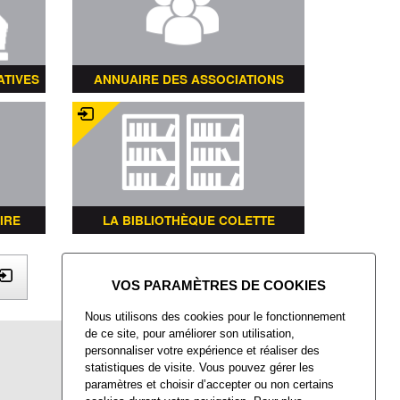
ATIVES
ANNUAIRE DES ASSOCIATIONS
IRE
LA BIBLIOTHÈQUE COLETTE
X
Nous utilisons des cookies pour le fonctionnement
de ce site, pour améliorer son utilisation,
Mairie de Villers-Saint-Paul
personnaliser votre expérience et réaliser des
Place François Mitterrand
statistiques de visite. Vous pouvez gérer les
Villers-Saint-Paul
paramètres et choisir d’accepter ou non certains
60872 Rieux CEDEX