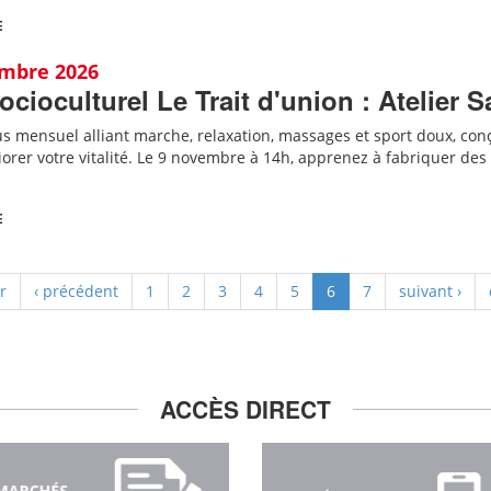
E
embre 2026
ocioculturel Le Trait d'union : Atelier S
 mensuel alliant marche, relaxation, massages et sport doux, conçu
iorer votre vitalité. Le 9 novembre à 14h, apprenez à fabriquer des
E
r
‹ précédent
1
2
3
4
5
6
7
suivant ›
ACCÈS DIRECT