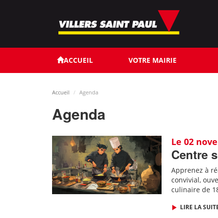
Aller
au
contenu
principal
ACCUEIL
VOTRE MAIRIE
Accueil
Agenda
Agenda
Le 02 nov
Centre s
Apprenez à ré
convivial, ouv
culinaire de 1
LIRE LA SUIT