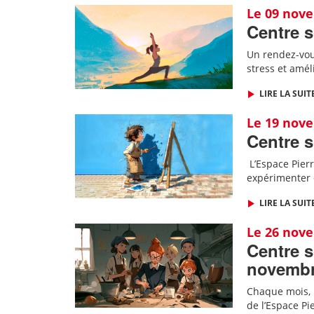
Le 09 nov
Centre s
Un rendez-vous
stress et amél
LIRE LA SUIT
Le 19 nov
Centre s
L
’Espace Pierr
expérimenter 
LIRE LA SUIT
Le 26 nov
Centre s
novemb
Chaque mois, l
de l’Espace Pi