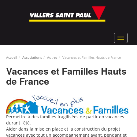
Aller
au
contenu
principal
Toggle
navigat
Accueil
Associations
Autres
Vacances et Familles Hauts de France
Vacances et Familles Hauts
de France
Permettre à des familles fragilisées de partir en vacances
durant l’été.
Aider dans la mise en place et la construction du projet
vacances avec tout un accompagnement avant, pendant et