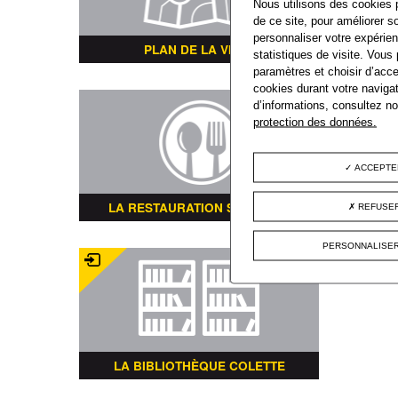
Nous utilisons des cookies 
de ce site, pour améliorer so
personnaliser votre expérien
PLAN DE LA VILLE
statistiques de visite. Vous
paramètres et choisir d’acce
cookies durant votre navigat
d’informations, consultez n
protection des données.
ACCEPTE
LA RESTAURATION SCOLAIRE
REFUSER
PERSONNALISER
LA BIBLIOTHÈQUE COLETTE