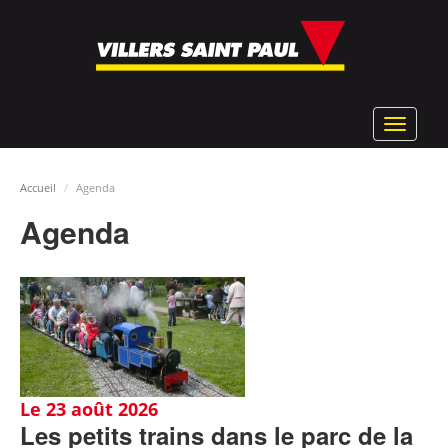
Aller
au
contenu
principal
Toggle
navigat
Accueil
Agenda
Agenda
Le 23 août 2026
Les petits trains dans le parc de la