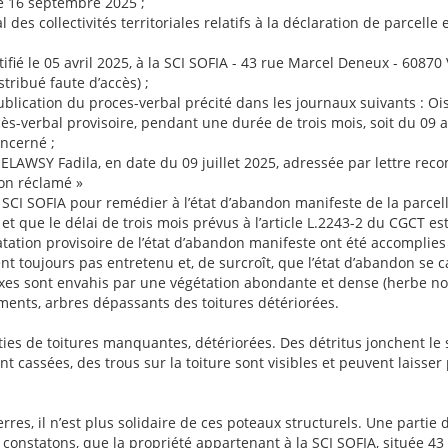
le 16 septembre 2025 ;
 des collectivités territoriales relatifs à la déclaration de parcell
fié le 05 avril 2025, à la SCI SOFIA - 43 rue Marcel Deneux - 60870 
ribué faute d’accès) ;
a publication du proces-verbal précité dans les journaux suivants : O
ocès-verbal provisoire, pendant une durée de trois mois, soit du 09 av
oncerné ;
ELAWSY Fadila, en date du 09 juillet 2025, adressée par lettre re
non réclamé »
SCI SOFIA pour remédier à l’état d’abandon manifeste de la parcell
et que le délai de trois mois prévus à l’article L.2243-2 du CGCT est
atation provisoire de l’état d’abandon manifeste ont été accomplies 
 toujours pas entretenu et, de surcroît, que l’état d’abandon se ca
exes sont envahis par une végétation abondante et dense (herbe non
ments, arbres dépassants des toitures détériorées.
rties de toitures manquantes, détériorées. Des détritus jonchent le 
nt cassées, des trous sur la toiture sont visibles et peuvent laisser 
erres, il n’est plus solidaire de ces poteaux structurels. Une parti
 constatons, que la propriété appartenant à la SCI SOFIA, située 