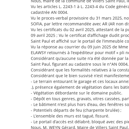
Nous, maire de la commune de Villers Saint Paul, 
Vu les articles L. 2243-1 à L. 2243-4 du Code général
cadastrée AN 0004.
Vu le proces-verbal provisoire du 31 mars 2025, noti
SOFIA, par lettre recommandée avec AR (AR non dist
Vu les certificats du 02 avril 2025, attestant de l
09 avril 2025 ; Vu le certificat d’affichage dudit pr
Saint Paul et affiché sur le portail de l’immeuble c
Vu la réponse au courrier du 09 juin 2025 de Mme 
ELAWSY retournés à l’expéditeur pour motif « pli 
Considérant qu’aucune suite n’a été donnée par la 
Saint Paul, figurant au cadastre sous le n°AN 0004, 
Considérant que les formalités relatives à la const
Considérant que le bien susvisé n’est manifestement
- Le terrain entourant le garage et ces locaux ann
.), présence également de végétation dans les bäti
- Végétation débordante sur le domaine public.
- Dépôt en tous genres, gravats, vitres cassées, pa
- Le bâtiment n’est plus hors d’eau, des fenêtres so
- Potentiels départs de feu (charpente brulée) ;
- L’ensemble des murs est tagué, fissuré.
- Le portail d’accès est délabré, bloqué avec des pi
Nous, M. WEYN Gérard, Maire de Villers Saint Paul,