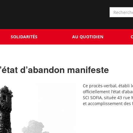
Formu
de
Rechercher
reche
SOLIDARITÉS
AU QUOTIDIEN
C
d’état d’abandon manifeste
Ce procès-verbal, établi 
officiellement l’état d’a
SCI SOFIA, située 43 rue
et accomplissement des f