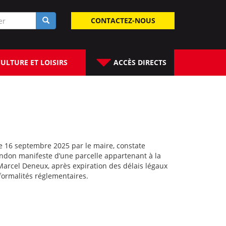
laire
CONTACTEZ-NOUS
rche
ULTURE ET LOISIRS
ACCÈS DIRECTS
le 16 septembre 2025 par le maire, constate
bandon manifeste d’une parcelle appartenant à la
 Marcel Deneux, après expiration des délais légaux
ormalités réglementaires.