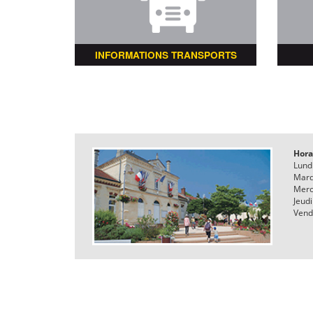
INFORMATIONS TRANSPORTS
Hora
Lund
Mard
Merc
Jeudi
Vend