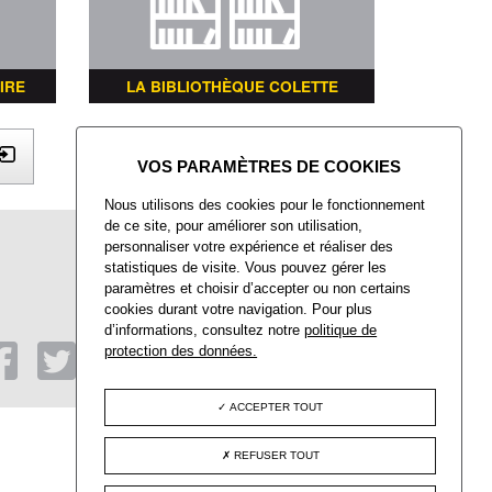
IRE
LA BIBLIOTHÈQUE COLETTE
X
Nous utilisons des cookies pour le fonctionnement
de ce site, pour améliorer son utilisation,
Mairie de Villers-Saint-Paul
personnaliser votre expérience et réaliser des
Place François Mitterrand
statistiques de visite. Vous pouvez gérer les
Villers-Saint-Paul
paramètres et choisir d’accepter ou non certains
60872 Rieux CEDEX
cookies durant votre navigation. Pour plus
d’informations, consultez notre
politique de
Tél : 03 44 74 48 40
Fax : 03 44 74 48 41
protection des données.
ACCEPTER TOUT
REFUSER TOUT