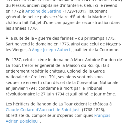
du Plessis, ancien capitaine d’infanterie. Celui-ci le revend
en 1772 à
Antoine de Sartine
(1729-1801), lieutenant
général de police puis secrétaire d'État de la Marine. Le
château fait l'objet d'une campagne de reconstruction dans
les années 1770.
À la suite de la « guerre des farines » du printemps 1775,
Sartine vend le domaine en 1776, ainsi que celui de Nogent-
les-Vierges, à
Ange-Joseph Aubert
, joaillier de la Couronne.
En 1787, celui-ci cède le domaine à Marc-Antoine Randon de
La Tour, trésorier général de la Maison du Roi, qui fait
entièrement rebâtir le château. Colonel de la Garde
nationale de Creil en 1791, ses biens sont mis sous
séquestre en vertu d'un décret de la Convention Nationale
en janvier 1794 ; condamné à mort par le Tribunal
révolutionnaire le 27 juin 1794 et guillotiné le jour même.
Les héritiers de Randon de La Tour cèdent le château à
Claude Godard d'Aucourt de Saint-Just
(1768-1826),
librettiste du compositeur d’opéras-comiques
François
Adrien Boieldieu
.