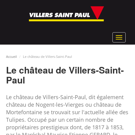
Aller
au
contenu
principal
Toggle
navigat
Accueil
Le château de Villers-Saint-Paul
Le château de Villers-Saint-
Paul
Le château de Villers-Saint-Paul, dit également
château de Nogent-les-Vierges ou château de
Mortefontaine se trouvait sur l'actuelle allée des
Tulipes. Occupé par un certain nombre de
propriétaires prestigieux dont, de 1817 à 1853,
par le Maréchal Maurice Etienne GERARD, le