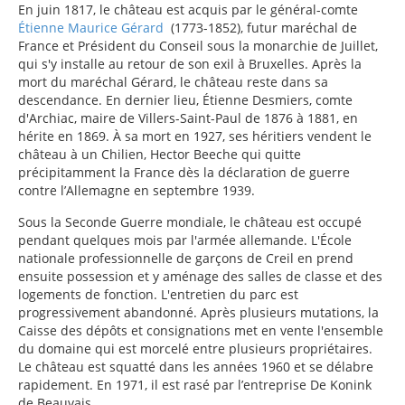
En juin 1817, le château est acquis par le général-comte
Étienne Maurice Gérard
(1773-1852), futur maréchal de
France et Président du Conseil sous la monarchie de Juillet,
qui s'y installe au retour de son exil à Bruxelles. Après la
mort du maréchal Gérard, le château reste dans sa
descendance. En dernier lieu, Étienne Desmiers, comte
d'Archiac, maire de Villers-Saint-Paul de 1876 à 1881, en
hérite en 1869. À sa mort en 1927, ses héritiers vendent le
château à un Chilien, Hector Beeche qui quitte
précipitamment la France dès la déclaration de guerre
contre l’Allemagne en septembre 1939.
Sous la Seconde Guerre mondiale, le château est occupé
pendant quelques mois par l'armée allemande. L'École
nationale professionnelle de garçons de Creil en prend
ensuite possession et y aménage des salles de classe et des
logements de fonction. L'entretien du parc est
progressivement abandonné. Après plusieurs mutations, la
Caisse des dépôts et consignations met en vente l'ensemble
du domaine qui est morcelé entre plusieurs propriétaires.
Le château est squatté dans les années 1960 et se délabre
rapidement. En 1971, il est rasé par l’entreprise De Konink
de Beauvais.