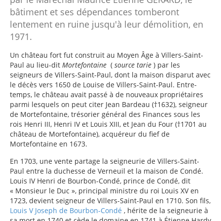
bâtiment et ses dépendances tomberont
lentement en ruine jusqu'à leur démolition, en
1971.
Un château fort fut construit au Moyen Âge à Villers-Saint-
Paul au lieu-dit
Mortefontaine
(
source tarie
) par les
seigneurs de Villers-Saint-Paul, dont la maison disparut avec
le décès vers 1650 de Louise de Villers-Saint-Paul. Entre-
temps, le château avait passé à de nouveaux propriétaires
parmi lesquels on peut citer Jean Bardeau (†1632), seigneur
de Mortefontaine, trésorier général des Finances sous les
rois Henri III, Henri IV et Louis XIII, et Jean du Four (†1701 au
château de Mortefontaine), acquéreur du fief de
Mortefontaine en 1673.
En 1703, une vente partage la seigneurie de Villers-Saint-
Paul entre la duchesse de Verneuil et la maison de Condé.
Louis IV Henri de Bourbon-Condé, prince de Condé, dit
« Monsieur le Duc », principal ministre du roi Louis XV en
1723, devient seigneur de Villers-Saint-Paul en 1710. Son fils,
Louis V Joseph de Bourbon-Condé
, hérite de la seigneurie à
sa mort en 1740 et cède le domaine en 1741 à Étienne Hardy