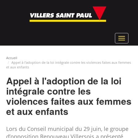
Aller
au
contenu
principal
Toggle
navigat
Accueil
Appel à l'adoption de la loi intégrale contre les violences faites aux femmes
et aux enfants
Appel à l'adoption de la loi
intégrale contre les
violences faites aux femmes
et aux enfants
Lors du Conseil municipal du 29 juin, le groupe
d’opposition Renouveau Villersois a présenté