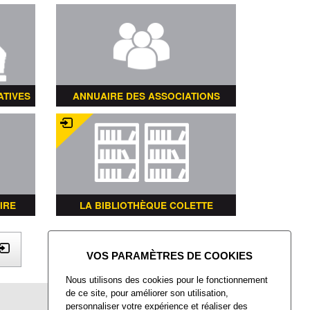
ATIVES
ANNUAIRE DES ASSOCIATIONS
IRE
LA BIBLIOTHÈQUE COLETTE
X
Nous utilisons des cookies pour le fonctionnement
de ce site, pour améliorer son utilisation,
Mairie de Villers-Saint-Paul
personnaliser votre expérience et réaliser des