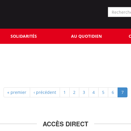
Formu
de
Rechercher
reche
SOLIDARITÉS
AU QUOTIDIEN
C
« premier
‹ précédent
1
2
3
4
5
6
7
ACCÈS DIRECT