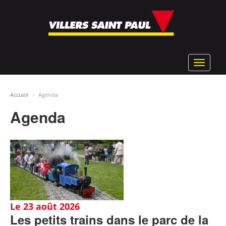
Aller
au
contenu
principal
Toggle
navigat
Accueil
Agenda
Agenda
Le 23 août 2026
Les petits trains dans le parc de la